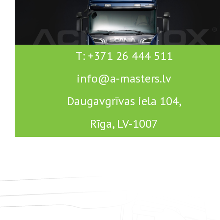
T: +371 26 444 511
info@a-masters.lv
Daugavgrīvas iela 104,
Rīga, LV-1007