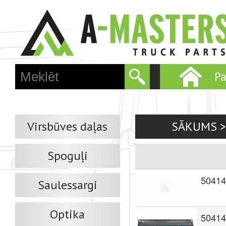
Skip
to
main
conten
P
M
a
i
n
m
Virsbūves daļas
SĀKUMS
e
n
Spoguļi
u
5041
Saulessargi
Optika
50414