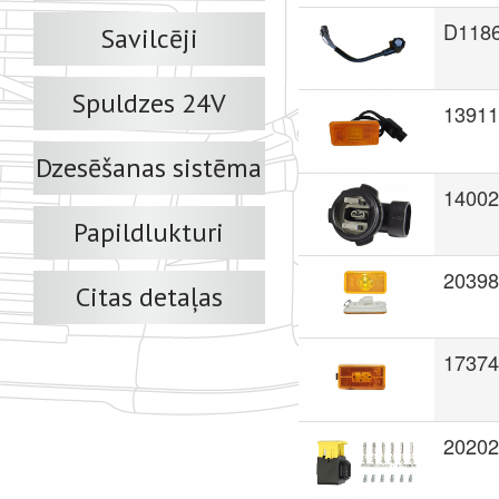
D118
Savilcēji
Spuldzes 24V
13911
Dzesēšanas sistēma
14002
Papildlukturi
20398
Citas detaļas
17374
20202