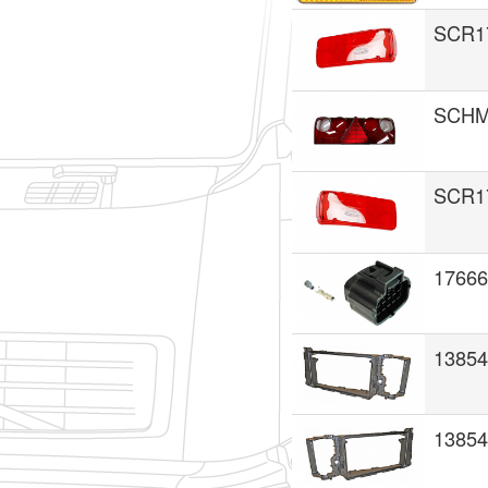
SCR1
SCHM
SCR1
17666
1385
1385