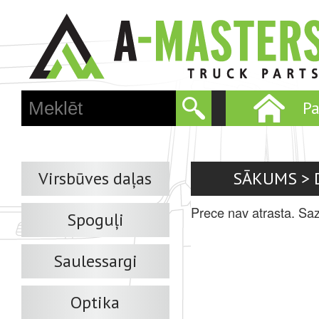
Skip
to
main
conten
P
M
a
i
n
m
Virsbūves daļas
SĀKUMS
>
e
n
Prece nav atrasta. Saz
Spoguļi
u
Saulessargi
Optika