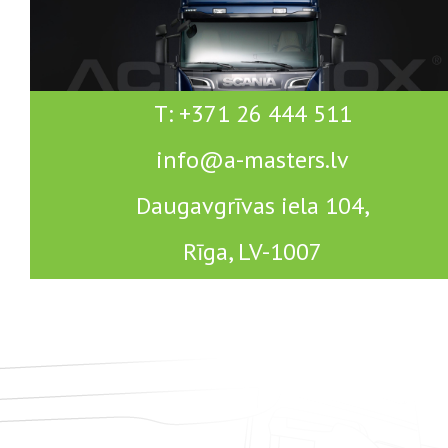
T: +371 26 444 511
info@a-masters.lv
Daugavgrīvas iela 104,
Rīga, LV-1007